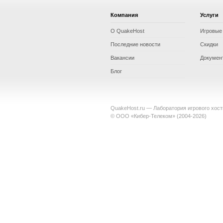
Компания
Услуги
О QuakeHost
Игровые
Последние новости
Скидки
Вакансии
Докумен
Блог
QuakeHost.ru — Лаборатория игрового хост
© ООО «Кибер-Телеком» (2004-2026)