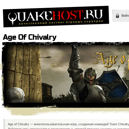
Войт
Age Of Chivalry
Age of Chivalry — многопользовательская игра, созданная командой Team Chivalry 