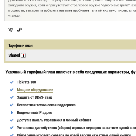
Действия игры происходят в средневековье, игровой процесс нацелен на схватк
холодного оружия, хотя и присутствует стрелковое оружие "одного выстрела", 
мощность, выстрел из арбалета навылет пробивает тела лёгких пехотинцев, а по
«танка».
Тарифный план
Shared
Указанный тарифный план включет в себя следующие параметры, фу
Tickrate 100
Мощное оборудование
Защита от DDoS-атак
Бесплатная техническая поддержка
Выделенный IP адрес
Доступ в панель управления и личный кабинет
Установка дистибутивов (сборок) игровых серверов нажатием одной кно
Обновление игрового сервера до новой версии нажатием одной кнопки