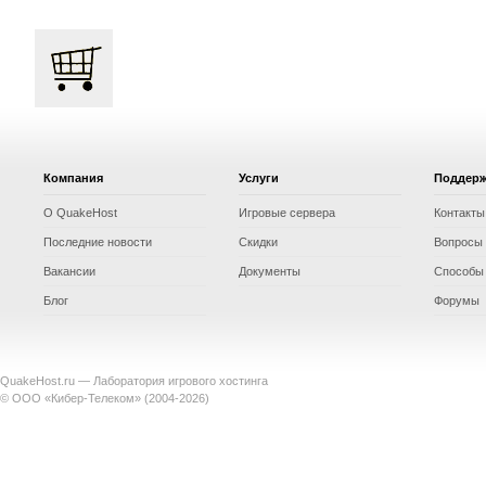
Компания
Услуги
Поддер
О QuakeHost
Игровые сервера
Контакты
Последние новости
Скидки
Вопросы 
Вакансии
Документы
Способы
Блог
Форумы
QuakeHost.ru — Лаборатория игрового хостинга
© ООО «Кибер-Телеком» (2004-2026)