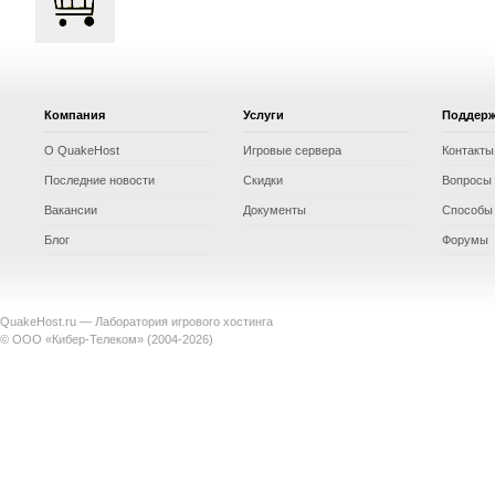
Компания
Услуги
Поддер
О QuakeHost
Игровые сервера
Контакты
Последние новости
Скидки
Вопросы 
Вакансии
Документы
Способы
Блог
Форумы
QuakeHost.ru — Лаборатория игрового хостинга
© ООО «Кибер-Телеком» (2004-2026)