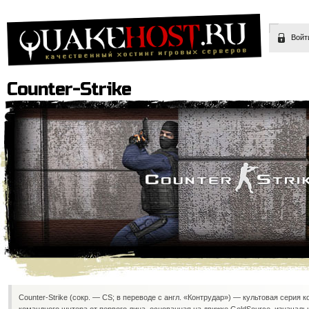
Войт
Counter-Strike
Counter-Strike (сокр. — CS; в переводе с англ. «Контрудар») — культовая серия 