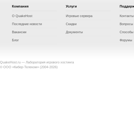
Компания
Услуги
Поддер
О QuakeHost
Игровые сервера
Контакты
Последние новости
Скидки
Вопросы 
Вакансии
Документы
Способы
Блог
Форумы
QuakeHost.ru — Лаборатория игрового хостинга
© ООО «Кибер-Телеком» (2004-2026)