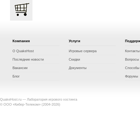
Компания
Услуги
Поддер
О QuakeHost
Игровые сервера
Контакты
Последние новости
Скидки
Вопросы 
Вакансии
Документы
Способы
Блог
Форумы
QuakeHost.ru — Лаборатория игрового хостинга
© ООО «Кибер-Телеком» (2004-2026)